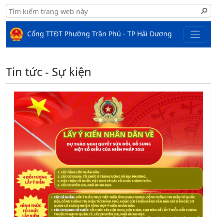
Cổng TTĐT Phường Trần Phú - TP Hải Dương
Tin tức - Sự kiện